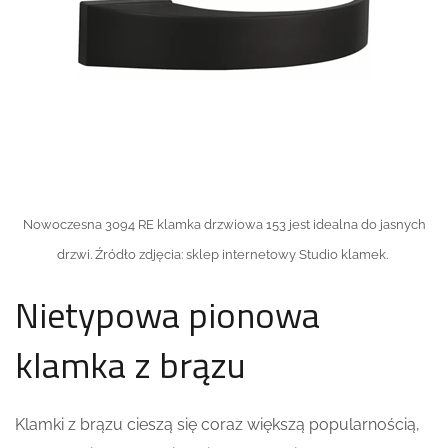
Nowoczesna 3094 RE klamka drzwiowa 153 jest idealna do jasnych
drzwi. Źródło zdjęcia: sklep internetowy Studio klamek.
Nietypowa pionowa
klamka z brązu
Klamki z brązu cieszą się coraz większą popularnością,