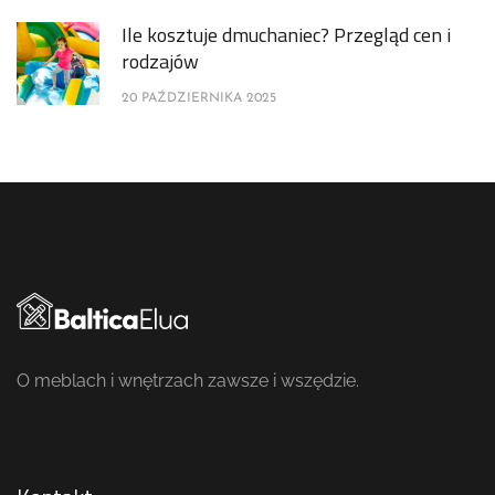
Ile kosztuje dmuchaniec? Przegląd cen i
rodzajów
20 PAŹDZIERNIKA 2025
O meblach i wnętrzach zawsze i wszędzie.